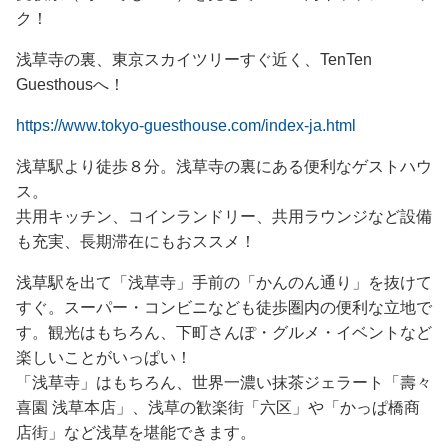
ク！
浅草寺の裏、東京スカイツリーすぐ近く、TenTen
Guesthousへ！
https://www.tokyo-guesthouse.com/index-ja.html
浅草駅より徒歩８分。浅草寺の裏にある便利なゲストハウ
ス。
共用キッチン、コインランドリー、共用ラウンジなど設備
も充実、長期滞在にもおススメ！
浅草駅を出て「浅草寺」手前の「かんのん通り」を抜けて
すぐ。スーパー・コンビニなども徒歩圏内の便利な立地で
す。観光はもちろん、下町さんぽ・グルメ・イベントなど
楽しいことがいっぱい！
「浅草寺」はもちろん、世界一濃い抹茶ジェラート「壽々
喜園 浅草本店」、浅草の歓楽街「六区」や「かっぱ橋商
店街」など浅草を堪能できます。