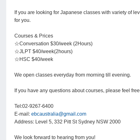
If you are looking for Japanese classes with variety of lev
for you.
Courses & Prices
☆Conversation $30/week (2Hours)
☆JLPT $40/week(2hours)
☆HSC $40/week
We open classes everyday from morning till evening.
If you have any questions about courses, please feel free 
Tel:02-9267-6400
E-mail:
ebcaustralia@gmail.com
Address: Level 5, 332 Pitt St Sydney NSW 2000
We look forward to hearing from you!