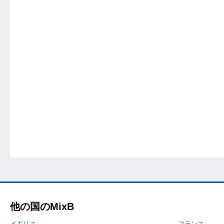
他の国のMixB
イギリス
フランス