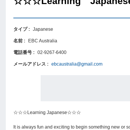
☆☆☆Learning Japane
タイプ
Japanese
名前
EBC Australia
電話番号
02-9267-6400
メールアドレス
ebcaustralia@gmail.com
☆☆☆Learning Japanese☆☆☆
It is always fun and exciting to begin something new or 