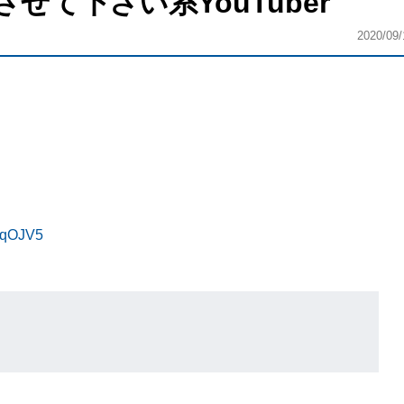
て下さい系YouTuber
2020/09/
cqOJV5