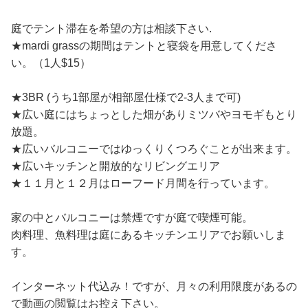
庭でテント滞在を希望の方は相談下さい.
★mardi grassの期間はテントと寝袋を用意してくださ
い。（1人$15）
★3BR (うち1部屋が相部屋仕様で2-3人まで可)
★広い庭にはちょっとした畑がありミツバやヨモギもとり
放題。
★広いバルコニーではゆっくりくつろぐことが出来ます。
★広いキッチンと開放的なリビングエリア
★１１月と１２月はローフード月間を行っています。
家の中とバルコニーは禁煙ですが庭で喫煙可能。
肉料理、魚料理は庭にあるキッチンエリアでお願いしま
す。
インターネット代込み！ですが、月々の利用限度があるの
で動画の閲覧はお控え下さい。